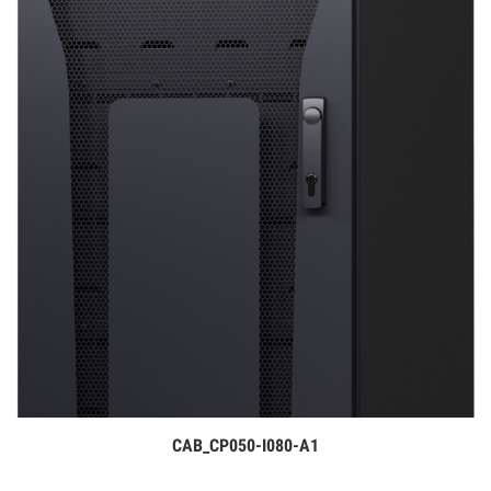
CAB_CP050-I080-A1
Дэлгэрэнгүй