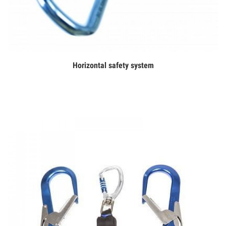
Horizontal safety system
Дэлгэрэнгүй