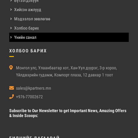
Бүтээгдэхүүн
Хийсэн ажлууд
Мэдээлэл зөвлөгөө
Холбоо барих
Үнийн санал
ХОЛБОО БАРИХ
Монгол улс, Улаанбаатар хот, Хан-Уул дүүрэг, 3-р хороо,
Үйлдвэрийн гудамж, Компорт плаза, 12 давхар 1 тоот
sales@kpartners.mn
+976-77002672
Subscribe
to Our Newsletter to get Important News, Amazing Offers
& Inside Scoops: