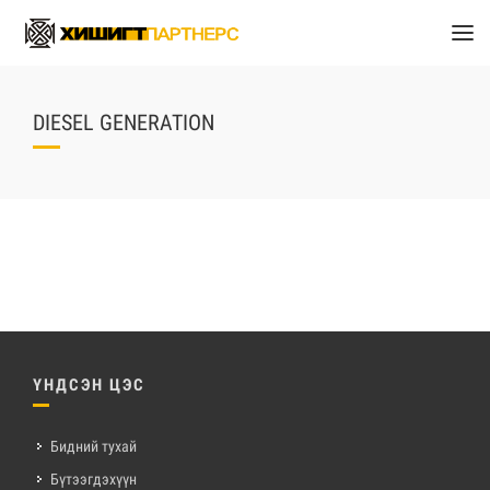
DIESEL GENERATION
ҮНДСЭН ЦЭС
Бидний тухай
Бүтээгдэхүүн