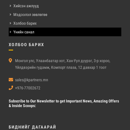
Хийсэн ажлууд
Мэдээлэл зөвлөгөө
Холбоо барих
Үнийн санал
ХОЛБОО БАРИХ
Монгол улс, Улаанбаатар хот, Хан-Уул дүүрэг, 3-р хороо,
Үйлдвэрийн гудамж, Компорт плаза, 12 давхар 1 тоот
sales@kpartners.mn
+976-77002672
Subscribe
to Our Newsletter to get Important News, Amazing Offers
& Inside Scoops:
БИДНИЙГ ДАГААРАЙ