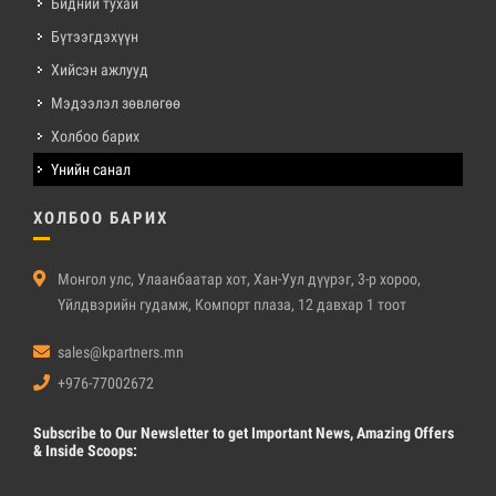
Бидний тухай
Бүтээгдэхүүн
Хийсэн ажлууд
Мэдээлэл зөвлөгөө
Холбоо барих
Үнийн санал
ХОЛБОО БАРИХ
Монгол улс, Улаанбаатар хот, Хан-Уул дүүрэг, 3-р хороо,
Үйлдвэрийн гудамж, Компорт плаза, 12 давхар 1 тоот
sales@kpartners.mn
+976-77002672
Subscribe
to Our Newsletter to get Important News, Amazing Offers
& Inside Scoops: