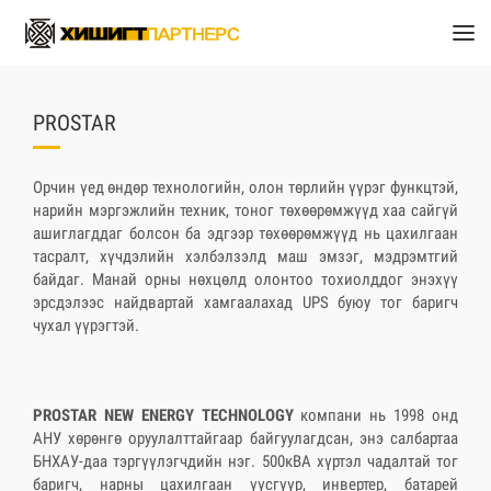
PROSTAR
Орчин үед өндөр технологийн, олон төрлийн үүрэг функцтэй,
нарийн мэргэжлийн техник, тоног төхөөрөмжүүд хаа сайгүй
ашиглагддаг болсон ба эдгээр төхөөрөмжүүд нь цахилгаан
тасралт, хүчдэлийн хэлбэлзэлд маш эмзэг, мэдрэмтгий
байдаг. Манай орны нөхцөлд олонтоо тохиолддог энэхүү
эрсдэлээс найдвартай хамгаалахад UPS буюу тог баригч
чухал үүрэгтэй.
PROSTAR NEW ENERGY TECHNOLOGY
компани нь 1998 онд
АНУ хөрөнгө оруулалттайгаар байгуулагдсан, энэ салбартаа
БНХАУ-даа тэргүүлэгчдийн нэг. 500кВА хүртэл чадалтай тог
баригч, нарны цахилгаан үүсгүүр, инвертер, батарей