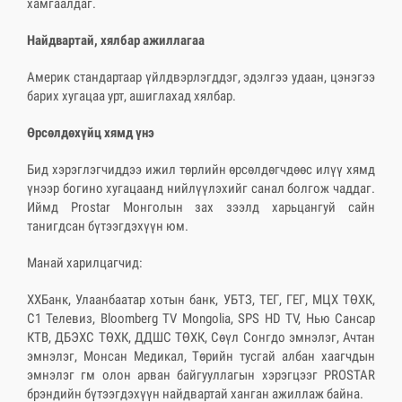
хамгаалдаг.
Найдвартай, хялбар ажиллагаа
Америк стандартаар үйлдвэрлэгддэг, эдэлгээ удаан, цэнэгээ
барих хугацаа урт, ашиглахад хялбар.
Өрсөлдөхүйц хямд үнэ
Бид хэрэглэгчиддээ ижил төрлийн өрсөлдөгчдөөс илүү хямд
үнээр богино хугацаанд нийлүүлэхийг санал болгож чаддаг.
Иймд Prostar Монголын зах зээлд харьцангуй сайн
танигдсан бүтээгдэхүүн юм.
Манай харилцагчид:
ХХБанк, Улаанбаатар хотын банк, УБТЗ, ТЕГ, ГЕГ, МЦХ ТӨХК,
С1 Телевиз, Bloomberg TV Mongolia, SPS HD TV, Нью Сансар
КТВ, ДБЭХС ТӨХК, ДДШС ТӨХК, Сөүл Сонгдо эмнэлэг, Ачтан
эмнэлэг, Монсан Медикал, Төрийн тусгай албан хаагчдын
эмнэлэг гм олон арван байгууллагын хэрэгцээг PROSTAR
брэндийн бүтээгдэхүүн найдвартай ханган ажиллаж байна.