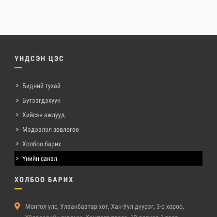
ҮНДСЭН ЦЭС
Бидний тухай
Бүтээгдэхүүн
Хийсэн ажлууд
Мэдээлэл зөвлөгөө
Холбоо барих
Үнийн санал
ХОЛБОО БАРИХ
Монгол улс, Улаанбаатар хот, Хан-Уул дүүрэг, 3-р хороо,