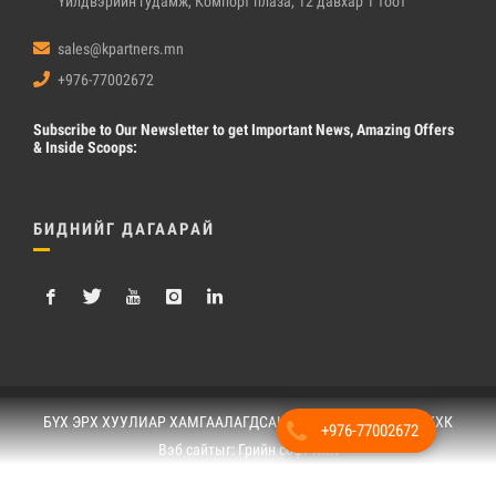
Үйлдвэрийн гудамж, Компорт плаза, 12 давхар 1 тоот
sales@kpartners.mn
+976-77002672
Subscribe
to Our Newsletter to get Important News, Amazing Offers
& Inside Scoops:
БИДНИЙГ ДАГААРАЙ
БҮХ ЭРХ ХУУЛИАР ХАМГААЛАГДСАН © 2019. "КПартнерс" ХХК
+976-77002672
Вэб сайт
ыг:
Грийн софт ХХК