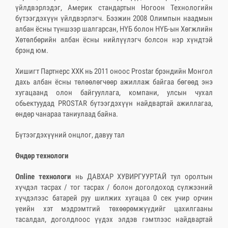
үйлдвэрлэдэг, Америк стандартын Ногоон Технологийн
бүтээгдэхүүн үйлдвэрлэгч. Бээжин 2008 Олимпын наадмын
албан ёсны түншээр шалгарсан, НҮБ болон НҮБ-ын Хөгжлийн
Хөтөлбөрийн албан ёсны нийлүүлэгч болсон нэр хүндтэй
брэнд юм.
Хишигт Партнерс ХХК нь 2011 оноос Prostar брэндийн Монгол
дахь албан ёсны төлөөлөгчөөр ажиллаж байгаа бөгөөд энэ
хугацаанд олон байгууллага, компани, улсын чухал
обьектуудад PROSTAR бүтээгдэхүүн найдвартай ажиллагаа,
өндөр чанараа таниулаад байна.
Бүтээгдэхүүний онцлог, давуу тал
Өндөр технологи
Online
технологи
нь ДАВХАР ХУВИРГУУРТАЙ тул оролтын
хүчдэл тасрах / тог тасрах / болон доголдоход сүлжээний
хүчдэлээс батарей руу шилжих хугацаа 0 сек учир орчин
үеийн хэт мэдрэмтгий төхөөрөмжүүдийг цахилгааны
тасалдал, доголдлоос үүдэх элдэв гэмтлээс найдвартай