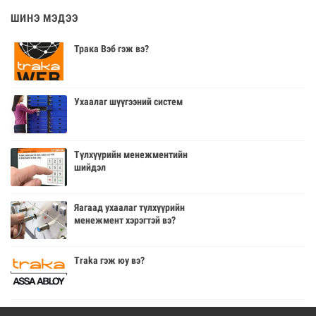
ШИНЭ МЭДЭЭ
Трака Вэб гэж вэ?
Ухаалаг шүүгээний систем
Түлхүүрийн менежментийн
шийдэл
Яагаад ухаалаг түлхүүрийн
менежмент хэрэгтэй вэ?
Traka гэж юу вэ?