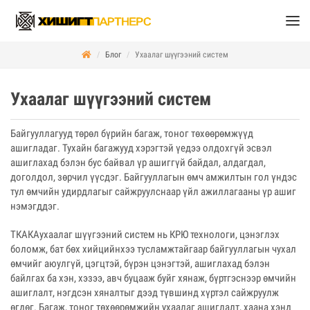
Блог
Ухаалаг шүүгээний систем
Ухаалаг шүүгээний систем
Байгууллагууд төрөл бүрийн багаж, тоног төхөөрөмжүүд
ашигладаг. Тухайн багажууд хэрэгтэй үедээ олдохгүй эсвэл
ашиглахад бэлэн бус байвал үр ашиггүй байдал, алдагдал,
доголдол, зөрчил үүсдэг. Байгууллагын өмч амжилтын гол үндэс
тул өмчийн удирдлагыг сайжруулснаар үйл ажиллагааны үр ашиг
нэмэгддэг.
ТКАКАухаалаг шүүгээний систем нь КРЮ технологи, цэнэглэх
боломж, бат бөх хийцийнхээ тусламжтайгаар байгууллагын чухал
өмчийг аюулгүй, цэгцтэй, бүрэн цэнэгтэй, ашиглахад бэлэн
байлгах ба хэн, хэзээ, авч буцааж буйг хянаж, бүртгэснээр өмчийн
ашиглалт, нэгдсэн хяналтыг дээд түвшинд хүртэл сайжруулж
өгдөг. Багаж, тоног төхөөрөмжийн ухаалаг ашиглалт, хаана хэнд