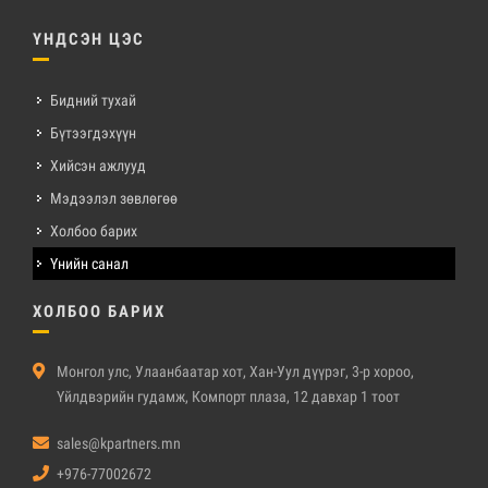
ҮНДСЭН ЦЭС
Бидний тухай
Бүтээгдэхүүн
Хийсэн ажлууд
Мэдээлэл зөвлөгөө
Холбоо барих
Үнийн санал
ХОЛБОО БАРИХ
Монгол улс, Улаанбаатар хот, Хан-Уул дүүрэг, 3-р хороо,
Үйлдвэрийн гудамж, Компорт плаза, 12 давхар 1 тоот
sales@kpartners.mn
+976-77002672