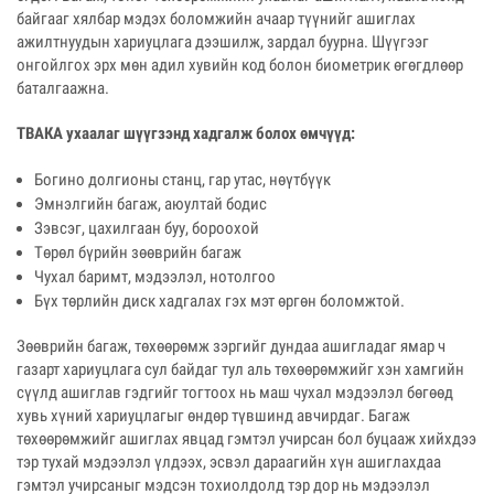
байгааг хялбар мэдэх боломжийн ачаар түүнийг ашиглах
ажилтнуудын хариуцлага дээшилж, зардал буурна. Шүүгээг
онгойлгох эрх мөн адил хувийн код болон биометрик өгөгдлөөр
баталгаажна.
ТВАКА ухаалаг шүүгзэнд хадгалж болох өмчүүд:
Богино долгионы станц, гар утас, нөүтбүүк
Эмнэлгийн багаж, аюултай бодис
Зэвсэг, цахилгаан буу, бороохой
Төрөл бүрийн зөөврийн багаж
Чухал баримт, мэдээлэл, нотолгоо
Бүх төрлийн диск хадгалах гэх мэт өргөн боломжтой.
Зөөврийн багаж, төхөөрөмж зэргийг дундаа ашигладаг ямар ч
газарт хариуцлага сул байдаг тул аль төхөөрөмжийг хэн хамгийн
сүүлд ашиглав гэдгийг тогтоох нь маш чухал мэдээлэл бөгөөд
хувь хүний хариуцлагыг өндөр түвшинд авчирдаг. Багаж
төхөөрөмжийг ашиглах явцад гэмтэл учирсан бол буцааж хийхдээ
тэр тухай мэдээлэл үлдээх, эсвэл дараагийн хүн ашиглахдаа
гэмтэл учирсаныг мэдсэн тохиолдолд тэр дор нь мэдээлэл