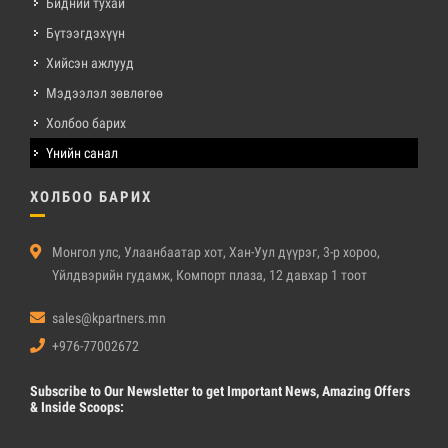
Бидний тухай
Бүтээгдэхүүн
Хийсэн ажлууд
Мэдээлэл зөвлөгөө
Холбоо барих
Үнийн санал
ХОЛБОО БАРИХ
Монгол улс, Улаанбаатар хот, Хан-Уул дүүрэг, 3-р хороо,
Үйлдвэрийн гудамж, Компорт плаза, 12 давхар 1 тоот
sales@kpartners.mn
+976-77002672
Subscribe
to Our Newsletter to get Important News, Amazing Offers
& Inside Scoops: