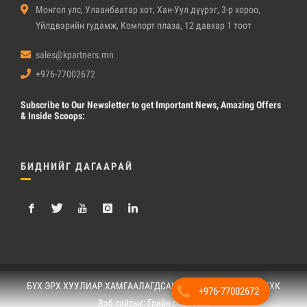
Монгол улс, Улаанбаатар хот, Хан-Уул дүүрэг, 3-р хороо,
Үйлдвэрийн гудамж, Компорт плаза, 12 давхар 1 тоот
sales@kpartners.mn
+976-77002672
Subscribe
to Our Newsletter to get Important News, Amazing Offers
& Inside Scoops:
БИДНИЙГ ДАГААРАЙ
БҮХ ЭРХ ХУУЛИАР ХАМГААЛАГДСАН © 2019. "КПартнерс" ХХК
+976-77002672
Вэб сайт
ыг:
Грийн софт ХХК