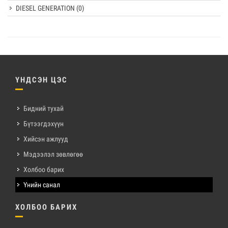
DIESEL GENERATION
(0)
ҮНДСЭН ЦЭС
Бидний тухай
Бүтээгдэхүүн
Хийсэн ажлууд
Мэдээлэл зөвлөгөө
Холбоо барих
Үнийн санал
ХОЛБОО БАРИХ