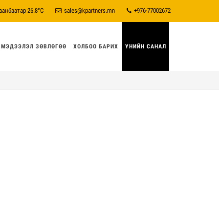
аанбаатар
26.8°C
sales@kpartners.mn
+976-77002672
МЭДЭЭЛЭЛ ЗӨВЛӨГӨӨ
ХОЛБОО БАРИХ
ҮНИЙН САНАЛ