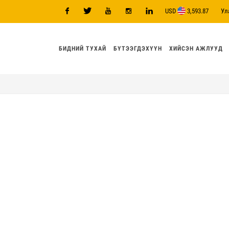
USD
3,593.87
Ул
Facebook
Twitter
Youtube
Instagram
Linkedin
БИДНИЙ ТУХАЙ
БҮТЭЭГДЭХҮҮН
ХИЙСЭН АЖЛУУД