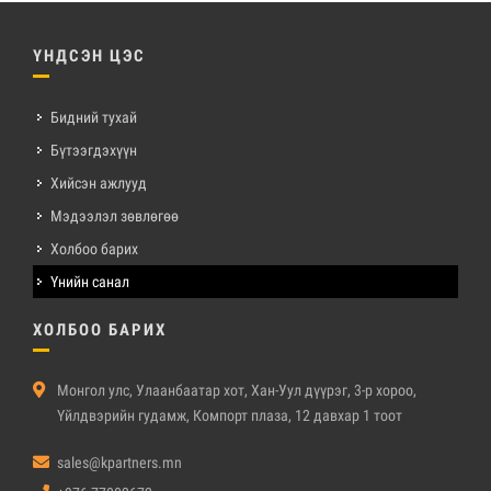
ҮНДСЭН ЦЭС
Бидний тухай
Бүтээгдэхүүн
Хийсэн ажлууд
Мэдээлэл зөвлөгөө
Холбоо барих
Үнийн санал
ХОЛБОО БАРИХ
Монгол улс, Улаанбаатар хот, Хан-Уул дүүрэг, 3-р хороо,
Үйлдвэрийн гудамж, Компорт плаза, 12 давхар 1 тоот
sales@kpartners.mn