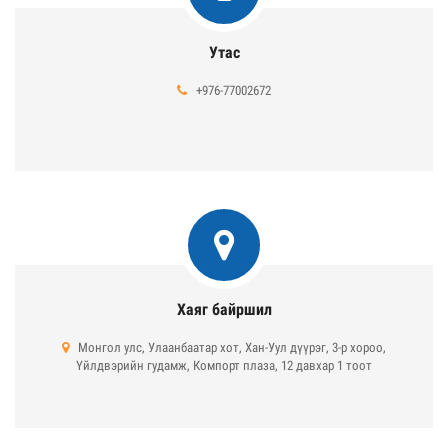
Утас
+976-77002672
Хаяг байршил
Монгол улс, Улаанбаатар хот, Хан-Уул дүүрэг, 3-р хороо,
Үйлдвэрийн гудамж, Компорт плаза, 12 давхар 1 тоот